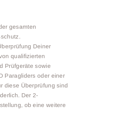
m Carbon
ack
 der gesamten
ck
sschutz.
 Überprüfung Deiner
on qualifizierten
nd Prüfgeräte sowie
 Paragliders oder einer
ür diese Überprüfung sind
erlich. Der 2-
tellung, ob eine weitere