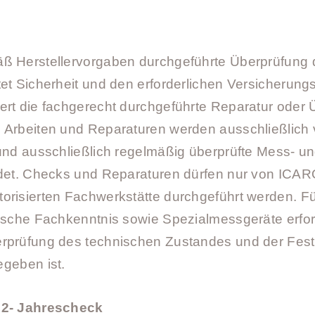
Speed Syste
Schnellpacks
äß Herstellervorgaben durchgeführte Überprüfung
Zellenpacksa
et Sicherheit und den erforderlichen Versicherung
Rucksack
ert die fachgerecht durchgeführte Reparatur oder
 Arbeiten und Reparaturen werden ausschließlich v
 und ausschließlich regelmäßig überprüfte Mess- u
ndet. Checks und Reparaturen dürfen nur von ICARO
orisierten Fachwerkstätte durchgeführt werden. F
nische Fachkenntnis sowie Spezialmessgeräte erford
rprüfung des technischen Zustandes und der Fests
egeben ist.
 2- Jahrescheck