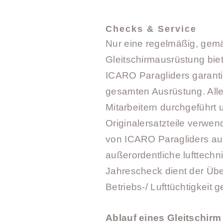
Xenus
Parus²
Checks & Service
Nur eine regelmäßig, gem
Nikita XTC
Gleitschirmausrüstung biet
Kiwi
ICARO Paragliders garanti
Aquila
gesamten Ausrüstung. Alle
Mitarbeitern durchgeführt
Originalersatzteile verwe
von ICARO Paragliders aut
außerordentliche lufttech
Jahrescheck dient der Übe
Betriebs-/ Lufttüchtigkeit g
Ablauf eines Gleitschirm