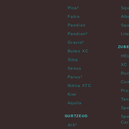
Pica²
Squ
Falco
Alb
Pandion
Squ
Pandion²
Lit
Gravis²
ZUB
Buteo XC
HE
Sitta
XC 
Xenus
Ruc
Parus²
Com
Nikita XTC
Pro
Kiwi
Tan
Aquila
Spe
GURTZEUG
Spe
Car
AIX³