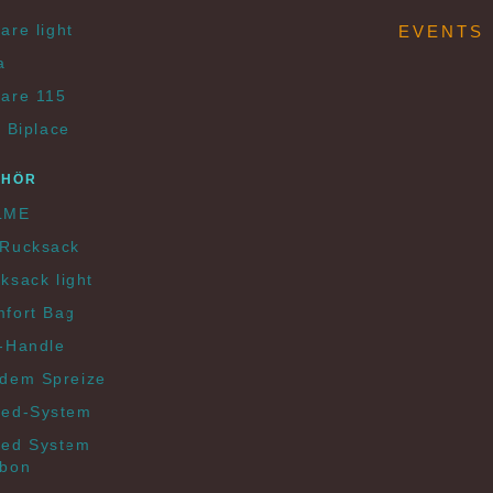
are light
EVENTS
a
are 115
e Biplace
EHÖR
LME
Rucksack
ksack light
fort Bag
-Handle
dem Spreize
ed-System
ed System
bon