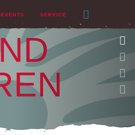
EVENTS
SERVICE
UND
ENGLISH
KLEIDUNG
Frauen
REN
Männer
t
ize
m