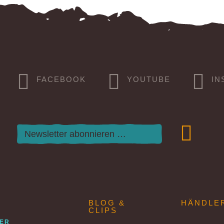
FACEBOOK
YOUTUBE
IN
BLOG &
HÄNDLE
CLIPS
TER