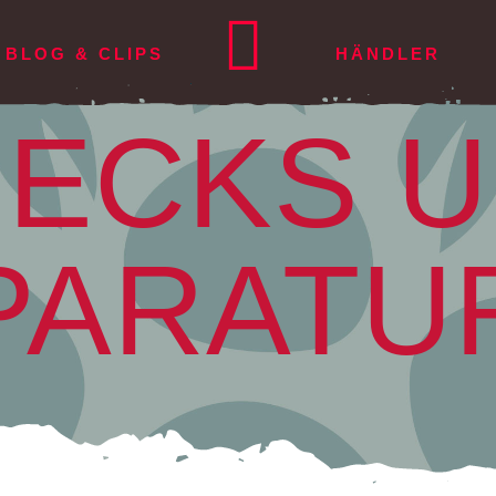
BLOG & CLIPS
HÄNDLER
ECKS 
SCH
URTZEUG
SERVICE
ESPAÑOL
RETTER
FRANÇAIS
KONTAKT
ZUBEHÖR
X³
Checks und
Square light
Kontakt
HELME
Reparaturen
PARATU
ma light²
Alba
Team
XC Rucksack
Sicherheitsmitteilungen
ma²
Square 115
Manifest
Rucksack ligh
Downloads
xia²
Lite Biplace
Impressum
Comfort Bag
Checkdaten
is²
Datenschutz
Pro-Handle
Garantie
Tandem Spre
Speed-Syste