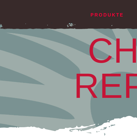
PRODUKTE
CH
GLEITSCHIRME
DEUT
G
Pica²
AI
RE
Falco
Xe
Pandion
Xe
Pandion²
Lo
Gravis²
Bat
Buteo XC
Sitta