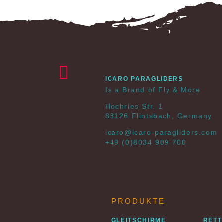
ICARO PARAGLIDERS
Is a Brand of Fly & More
Hochries Str. 1
83126 Flintsbach, Germany
icaro@icaro-paragliders.com
+49 (0)8034 909 700
PRODUKTE
GLEITSCHIRME
RET