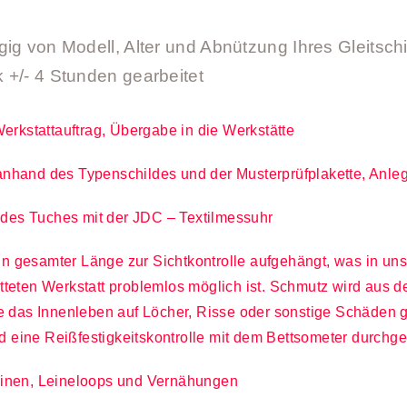
ig von Modell, Alter und Abnützung Ihres Gleitschi
 +/- 4 Stunden gearbeitet
erkstattauftrag, Übergabe in die Werkstätte
s anhand des Typenschildes und der Musterprüfplakette, Anle
 des Tuches mit der JDC – Textilmessuhr
in gesamter Länge zur Sichtkontrolle aufgehängt, was in uns
eten Werkstatt problemlos möglich ist. Schmutz wird aus d
 das Innenleben auf Löcher, Risse oder sonstige Schäden ge
d eine Reißfestigkeitskontrolle mit dem Bettsometer durchge
 Leinen, Leineloops und Vernähungen