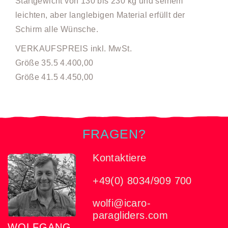
Startgewicht von 130 bis 230 kg und seinem
leichten, aber langlebigen Material erfüllt der
Schirm alle Wünsche.
VERKAUFSPREIS inkl. MwSt.
Größe 35.5 4.400,00
Größe 41.5 4.450,00
FRAGEN?
Kontaktiere
+49(0) 8034/909 700
wolfi@icaro-
paragliders.com
WOLFGANG