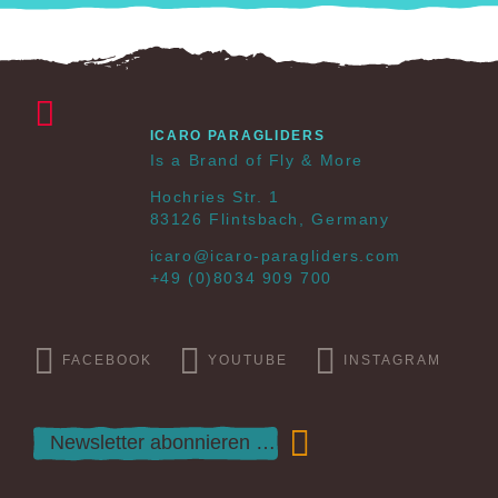
ICARO PARAGLIDERS
Is a Brand of Fly & More
Hochries Str. 1
83126 Flintsbach, Germany
icaro@icaro-paragliders.com
+49 (0)8034 909 700
FACEBOOK
YOUTUBE
INSTAGRAM