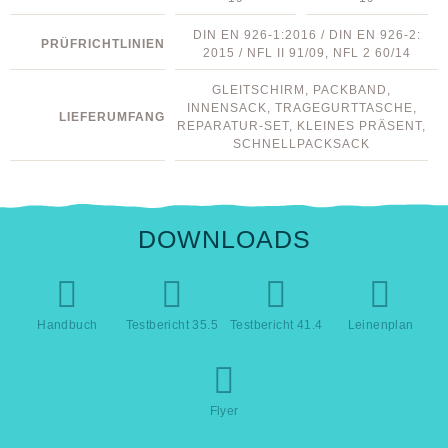
DIN EN 926-1:2016 / DIN EN 926-2:
PRÜFRICHTLINIEN
2015 / NFL II 91/09, NFL 2 60/14
GLEITSCHIRM, PACKBAND,
INNENSACK, TRAGEGURTTASCHE,
LIEFERUMFANG
REPARATUR-SET, KLEINES PRÄSENT,
SCHNELLPACKSACK
DOWNLOADS
Handbuch
Testbericht 35.5
Testbericht 41.4
Leinenplan
Flyer