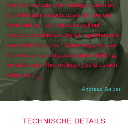
Kein Leinen-Salat beim Auslegen, auch bei
null Wind sehr einfach zu starten, bei viel
Wind wird es noch einfacher weil null
Tendenz zu schießen. Beim Fliegen bemerkt
man sofort die kurzen Steuerwege, eins zu
eins werden sie umgesetzt-super Handling,
vor allem zum Thermikfliegen, beißt es sich
schön rein.
Andreas Balzer
TECHNISCHE DETAILS