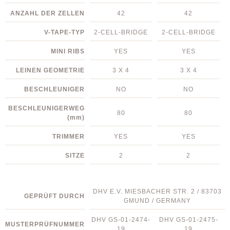
ANZAHL DER ZELLEN
42
42
V-TAPE-TYP
2-CELL-BRIDGE
2-CELL-BRIDGE
MINI RIBS
YES
YES
LEINEN GEOMETRIE
3 X 4
3 X 4
BESCHLEUNIGER
NO
NO
BESCHLEUNIGERWEG
80
80
(mm)
TRIMMER
YES
YES
SITZE
2
2
DHV E.V. MIESBACHER STR. 2 / 83703
GEPRÜFT DURCH
GMUND / GERMANY
DHV GS-01-2474-
DHV GS-01-2475-
MUSTERPRÜFNUMMER
19
19