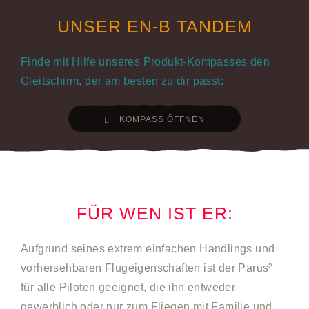
UNSER EN-B TANDEM
Finde mit Hilfe unseres Produkt-Kompasses den
Gleitschirm, der am besten zu dir passt:
KOMPASS ÖFFNEN
FÜR WEN IST ER:
Aufgrund seines extrem einfachen Handlings und
vorhersehbaren Flugeigenschaften ist der Parus²
für alle Piloten geeignet, die ihn entweder
gewerblich oder nur zum Fliegen mit Familie und