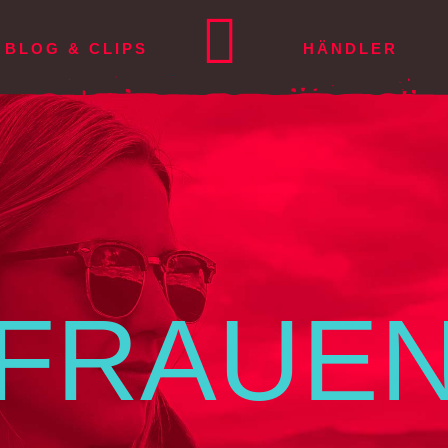
BLOG & CLIPS
HÄNDLER
SCH
URTZEUG
SERVICE
ESPAÑOL
RETTER
FRANÇAIS
KONTAKT
ZUBEHÖR
X³
Checks und
Square light
Kontakt
HELME
Reparaturen
ma light²
Alba
Team
XC Rucksack
Sicherheitsmitteilungen
ma²
Square 115
Manifest
Rucksack ligh
Downloads
FRAUE
xia²
Lite Biplace
Impressum
Comfort Bag
Checkdaten
is²
Datenschutz
Pro-Handle
Garantie
Tandem Spre
Speed-Syste