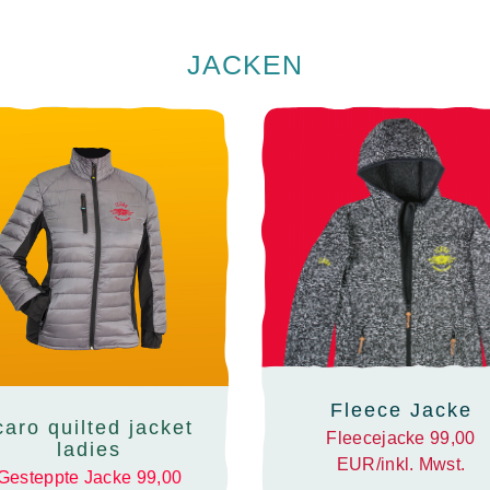
JACKEN
Fleece Jacke
caro quilted jacket
Fleecejacke 99,00
ladies
EUR/inkl. Mwst.
Gesteppte Jacke 99,00