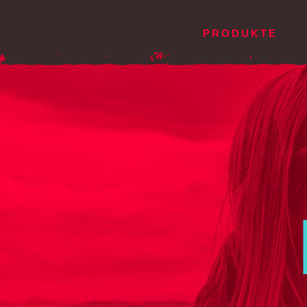
PRODUKTE
GLEITSCHIRME
DEUT
G
Pica²
AI
Falco
Xe
Pandion
Xe
Pandion²
Lo
Gravis²
Bat
Buteo XC
Sitta