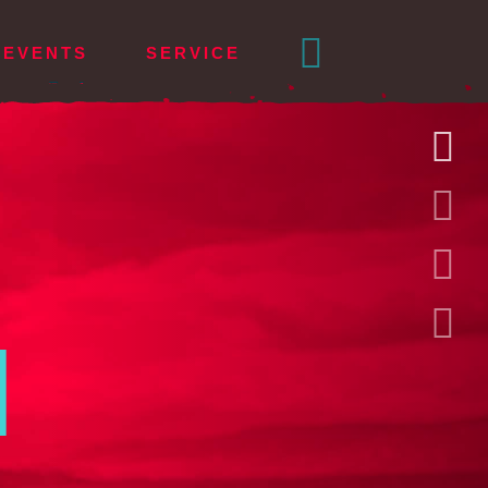
EVENTS
SERVICE
ENGLISH
KLEIDUNG
Frauen
Männer
t
N
ize
m