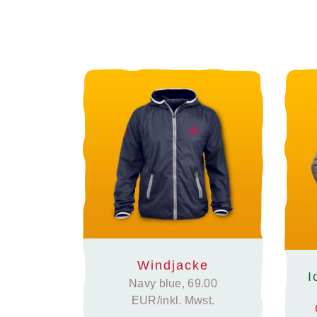
Windjacke
I
Navy blue, 69.00
EUR/inkl. Mwst.