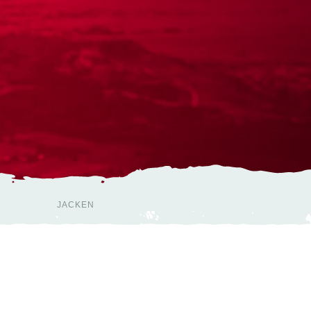
m Carbon
ack
ck
JACKEN