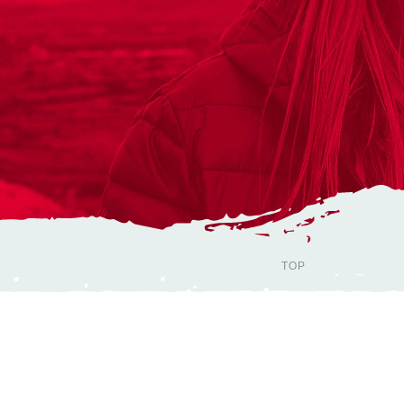
Xenus
Parus²
Nikita XTC
Kiwi
Aquila
TOP