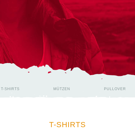
Speed Syste
Schnellpacks
Zellenpacksa
Rucksack
T-SHIRTS
MÜTZEN
PULLOVER
T-SHIRTS