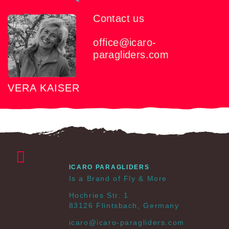
Contact us
office@icaro-
paragliders.com
VERA KAISER
ICARO PARAGLIDERS
Is a Brand of Fly & More
Hochries Str. 1
83126 Flintsbach, Germany
icaro@icaro-paragliders.com