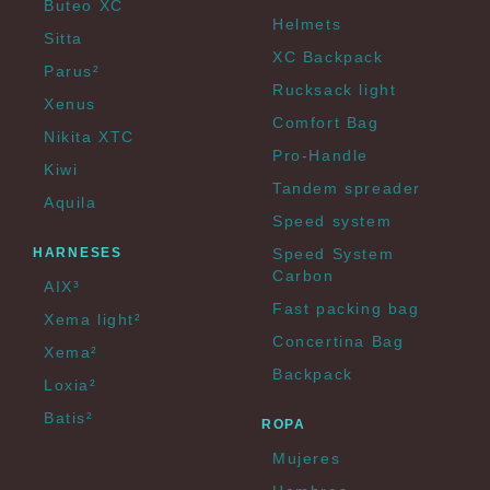
Buteo XC
Helmets
Sitta
XC Backpack
Parus²
Rucksack light
Xenus
Comfort Bag
Nikita XTC
Pro-Handle
Kiwi
Tandem spreader
Aquila
Speed system
HARNESES
Speed System
Carbon
AIX³
Fast packing bag
Xema light²
Concertina Bag
Xema²
Backpack
Loxia²
Batis²
ROPA
Mujeres