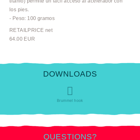
titanio) permite un fácil acceso al acelerador con
los pies.
- Peso: 100 gramos
RETAILPRICE net
64.00 EUR
DOWNLOADS
Brummel hook
QUESTIONS?