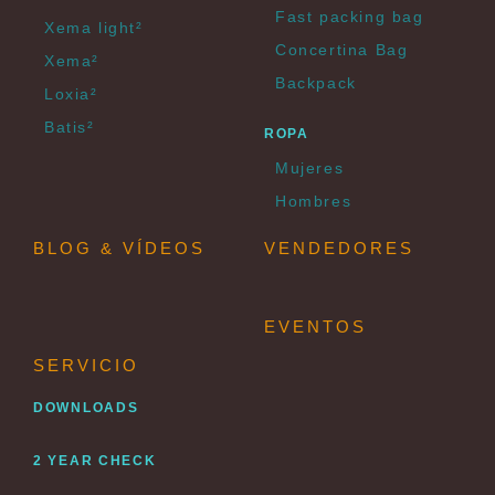
Fast packing bag
Xema light²
Concertina Bag
Xema²
Backpack
Loxia²
Batis²
ROPA
Mujeres
Hombres
BLOG & VÍDEOS
VENDEDORES
EVENTOS
SERVICIO
DOWNLOADS
2 YEAR CHECK