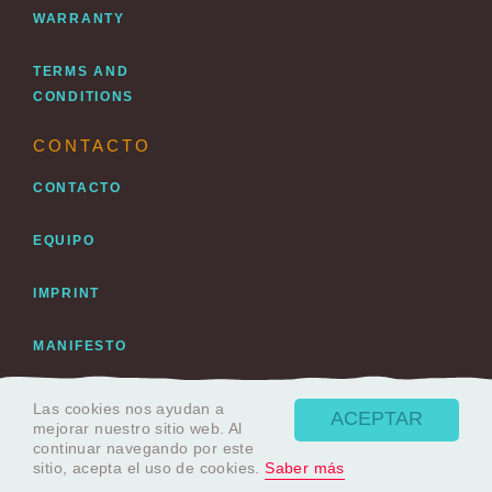
WARRANTY
TERMS AND
CONDITIONS
CONTACTO
CONTACTO
EQUIPO
IMPRINT
MANIFESTO
PROTECCIÓN DE DATOS
Las cookies nos ayudan a
ACEPTAR
mejorar nuestro sitio web. Al
continuar navegando por este
sitio, acepta el uso de cookies.
Saber más