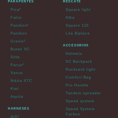
PARAPENTES
RESCATE
Pica²
Square light
Falco
Alba
Pandion²
Square 115
Pandion
Lite Biplace
Gravis²
ACCESORIOS
Buteo XC
Helmets
Sitta
XC Backpack
Parus²
Rucksack light
Xenus
Comfort Bag
Nikita XTC
Pro-Handle
Kiwi
Tandem spreader
Aquila
Speed system
HARNESES
Speed System
Carbon
AIX³