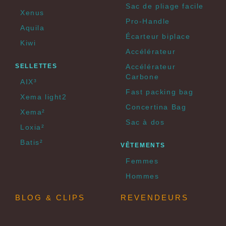
Sac de pliage facile
Xenus
Pro-Handle
Aquila
Écarteur biplace
Kiwi
Accélérateur
SELLETTES
Accélérateur
Carbone
AIX³
Fast packing bag
Xema light2
Concertina Bag
Xema²
Sac à dos
Loxia²
Batis²
VÊTEMENTS
Femmes
Hommes
BLOG & CLIPS
REVENDEURS