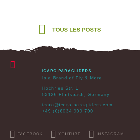
TOUS LES POSTS
ICARO PARAGLIDERS
Is a Brand of Fly & More
Hochries Str. 1
83126 Flintsbach, Germany
icaro@icaro-paragliders.com
+49 (0)8034 909 700
FACEBOOK
YOUTUBE
INSTAGRAM