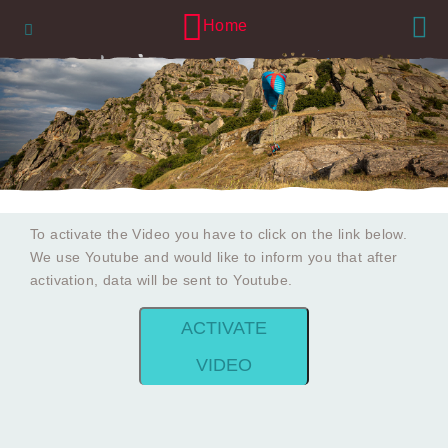
Lang
Navigation
Home
To activate the Video you have to click on the link below.
We use Youtube and would like to inform you that after
activation, data will be sent to Youtube.
ACTIVATE
VIDEO