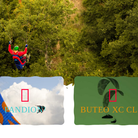
Accélérateur C
Fast packing b
Concertina Bag
Sac à dos
PANDION²
BUTEO XC CL