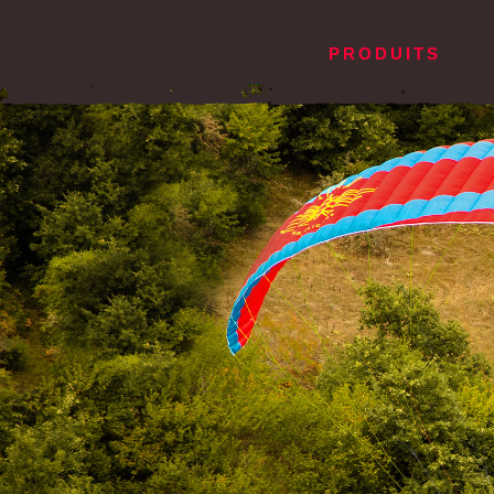
PRODUITS
PARAPENTES
FRANÇ
SEL
Pica²
AIX³
Pandion²
Xema
Gravis²
Xem
Falco
Loxi
Buteo XC
Batis
Pandion
Sitta