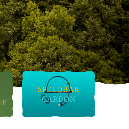
arbone
ag
SPEEDBAR
CARBON
IP