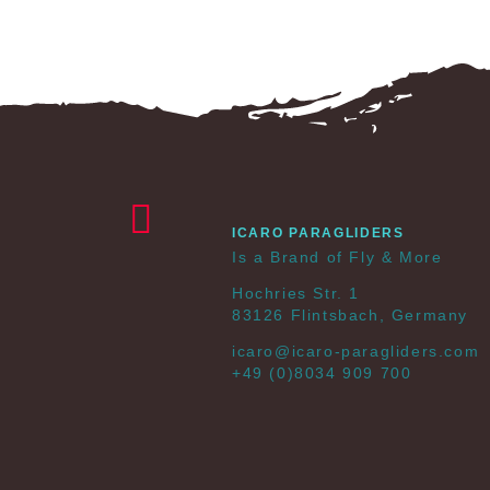
ICARO PARAGLIDERS
Is a Brand of Fly & More
Hochries Str. 1
83126 Flintsbach, Germany
icaro@icaro-paragliders.com
+49 (0)8034 909 700