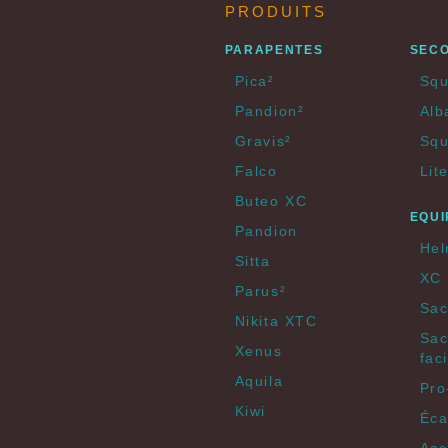
PRODUITS
PARAPENTES
SEC
Pica²
Squ
Pandion²
Alb
Gravis²
Squ
Falco
Lit
Buteo XC
EQUI
Pandion
Hel
Sitta
XC 
Parus²
Sac
Nikita XTC
Sac
Xenus
faci
Aquila
Pro
Kiwi
Éca