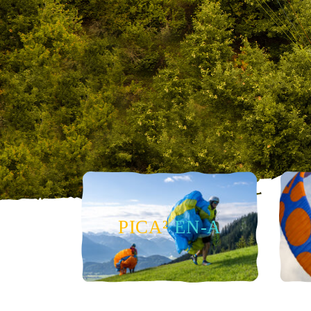
Parus²
Nikita XTC
Xenus
Aquila
Kiwi
PICA²
EN-A