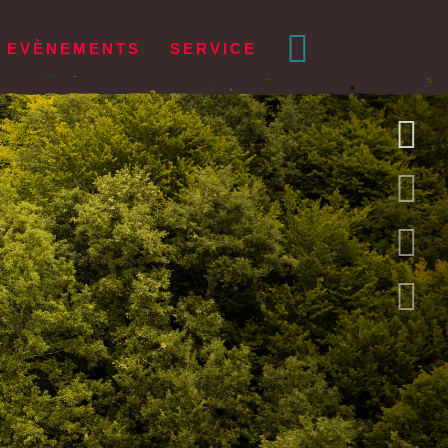
EVÈNEMENTS
SERVICE
DEUTSCH
VÊTEMENTS
Femmes
Hommes
r
acile
e