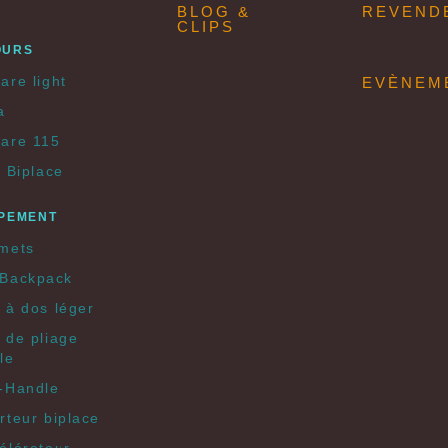
BLOG &
REVEND
CLIPS
OURS
are light
EVÈNEM
a
are 115
e Biplace
PEMENT
mets
Backpack
 à dos léger
 de pliage
le
-Handle
rteur biplace